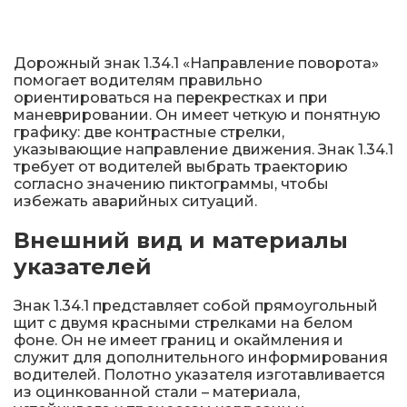
Металлические колесоотбойники
Сферические дорожные зеркала
Дорожный знак 1.34.1 «Направление поворота»
помогает водителям правильно
Светофоры
ориентироваться на перекрестках и при
маневрировании. Он имеет четкую и понятную
графику: две контрастные стрелки,
Светодиодные светофоры T7
указывающие направление движения. Знак 1.34.1
требует от водителей выбрать траекторию
Мобильные сигнальные строительные
согласно значению пиктограммы, чтобы
ограждения
избежать аварийных ситуаций.
Материалы для дорожной разметки
Внешний вид и материалы
указателей
Знаки безопасности
Знак 1.34.1 представляет собой прямоугольный
щит с двумя красными стрелками на белом
Знаки магистральных газопроводов
фоне. Он не имеет границ и окаймления и
служит для дополнительного информирования
Дорожное оборудование
водителей. Полотно указателя изготавливается
из оцинкованной стали – материала,