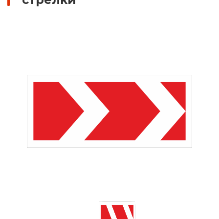
Знаки вертикальной разметки
Светодиодные дорожные знаки
Дорожные знаки с внутренней подсветкой
Заградительные светодиодные знаки
Передвижные заградительные знаки
Опоры дорожных знаков (Стойки)
Крепления для дорожных знаков (Хомуты)
Переносные опоры
Светодиодные знаки на солнечной
батарее