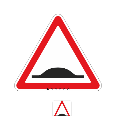
Знаки вертикальной разметки
Светодиодные дорожные знаки
Дорожные знаки с внутренней подсветкой
Заградительные светодиодные знаки
Передвижные заградительные знаки
Опоры дорожных знаков (Стойки)
Крепления для дорожных знаков (Хомуты)
Переносные опоры
Светодиодные знаки на солнечной
батарее