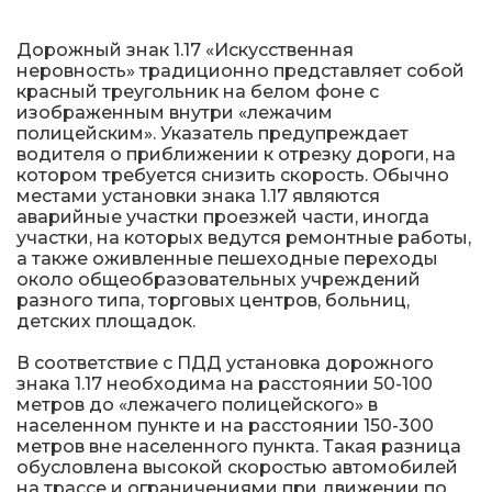
Металлические колесоотбойники
Дорожный знак 1.17 «Искусственная
Сферические дорожные зеркала
неровность» традиционно представляет собой
красный треугольник на белом фоне с
Светофоры
изображенным внутри «лежачим
полицейским». Указатель предупреждает
водителя о приближении к отрезку дороги, на
Светодиодные светофоры T7
котором требуется снизить скорость. Обычно
местами установки знака 1.17 являются
Мобильные сигнальные строительные
аварийные участки проезжей части, иногда
ограждения
участки, на которых ведутся ремонтные работы,
а также оживленные пешеходные переходы
около общеобразовательных учреждений
Материалы для дорожной разметки
разного типа, торговых центров, больниц,
детских площадок.
Знаки безопасности
В соответствие с ПДД установка дорожного
знака 1.17 необходима на расстоянии 50-100
Знаки магистральных газопроводов
метров до «лежачего полицейского» в
населенном пункте и на расстоянии 150-300
метров вне населенного пункта. Такая разница
Дорожное оборудование
обусловлена высокой скоростью автомобилей
на трассе и ограничениями при движении по