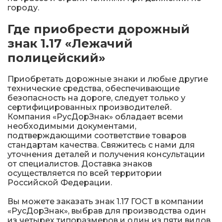
Железнодорожные путевые знаки
городу.
Где приобрести дорожный
Прочее
знак 1.17 «Лежачий
полицейский»
Приобретать дорожные знаки и любые другие
технические средства, обеспечивающие
безопасность на дороге, следует только у
сертифицированных производителей.
Компания «РусДорЗнак» обладает всеми
необходимыми документами,
подтверждающими соответствие товаров
стандартам качества. Свяжитесь с нами для
уточнения деталей и получения консультации
от специалистов. Доставка знаков
осуществляется по всей территории
Российской Федерации.
Вы можете заказать знак 1.17 ГОСТ в компании
«РусДорЗнак», выбрав для производства один
из четырех типоразмеров и один из пяти видов