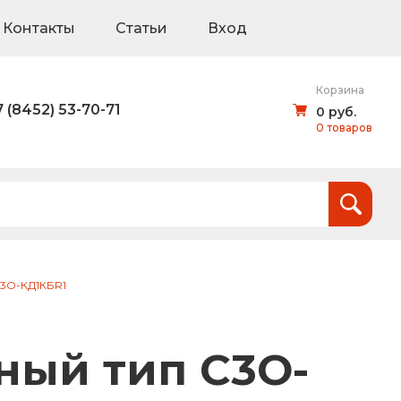
Контакты
Статьи
Вход
Корзина
7 (8452) 53-70-71
0 руб.
0 товаров
Итого:
0
руб.
и
С3О-КД1КБR1
тов (щиты для национальных проектов)
ный тип С3О-
дорожные знаки