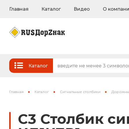
Главная
Каталог
Видео
О компан
Каталог
Стандартные и временные дорожные з
Знаки на флуоресцентном фоне
Главная
Каталог
Сигнальные столбики
Дорожные
Знаки индивидуального проектирован
C3 Столбик с
Знаки вертикальной разметки