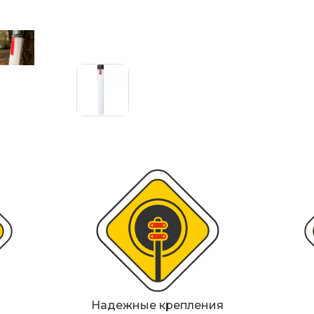
ИДН), демпферы
Металлические 
Светофоры
Мобильные сигн
Знаки безопасн
Дорожное обор
Прочее
Надежные крепления