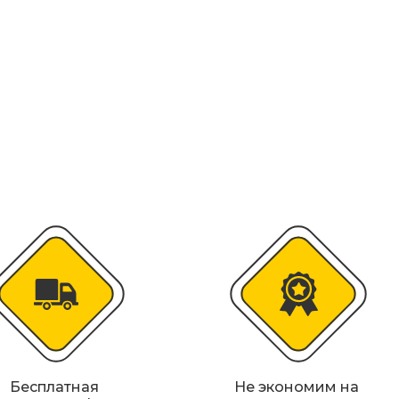
колесоотбойники
альные строительные ограждения
ости
удование
Бесплатная
Не экономим на