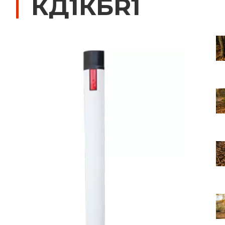
КД1КБR1
Дорожные знаки с внутренней подсвет
Передвижные заградительные знаки
Крепления для дорожных знаков (Хому
Светодиодные знаки на солнечной бат
Водоналивные барьеры, буферы, конус
Дорожные световозвращатели (катафо
Сигнальные гирлянды и фонари