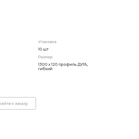
 светодиодные знаки
 знаков (Стойки)
Упаковка
10 шт
оры
Размер
1300 х 120 профиль ДУГА,
гибкий
емы световой индикации
лбики
рейти к заказу
лительные пластины. Ограждение солдатик.
оры