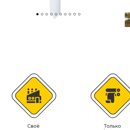
Искусственная дорожная неровность (
Сферические дорожные зеркала
Светодиодные светофоры T7
Материалы для дорожной разметки
Знаки магистральных газопроводов
Железнодорожные путевые знаки
Своё
Только