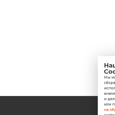
На
Co
Мы ис
сбора
испол
анали
и дел
или п
на об