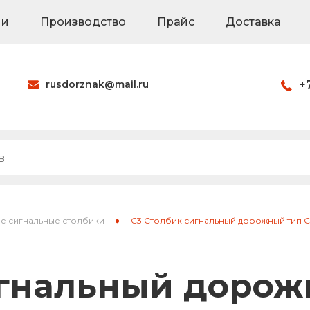
ии
Производство
Прайс
Доставка
rusdorznak@mail.ru
+
Оформить заказ
наки
Знаки на щитах
Каркасные знак
 сигнальные столбики
C3 Столбик сигнальный дорожный тип 
ия
Паспорта объек
игнальный дорож
Светодиодные 