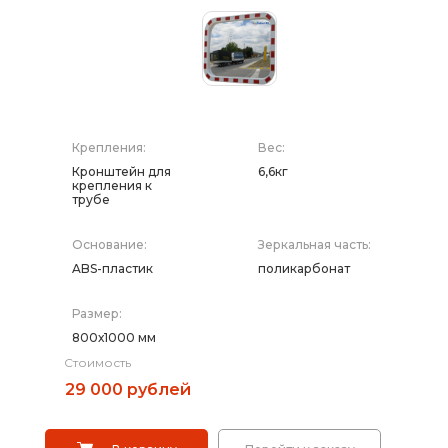
Дорожные системы световой индикации
Выбрать
Водоналивные барьеры, буферы, конусы
Саратов
Сигнальные столбики
Крепления:
Вес:
Кронштейн для
6,6кг
Дорожные световозвращатели (катафоты)
крепления к
трубе
Дорожные разделительные пластины.
Основание:
Зеркальная часть:
Ограждение солдатик.
ABS-пластик
поликарбонат
Сигнальные гирлянды и фонари
Размер:
800х1000 мм
Вехи, делиниаторы
Стоимость
Искусственная дорожная неровность (ИДН),
29 000 рублей
демпферы