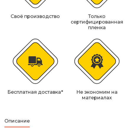
Железнодорожные путевые знаки
Своё производство
Только
Прочее
сертифицированная
пленка
Бесплатная доставка*
Не экономим на
материалах
Описание