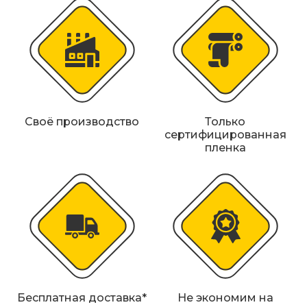
Металлические колесоотбойники
Сферические дорожные зеркала
Светофоры
Светодиодные светофоры T7
Своё производство
Только
Мобильные сигнальные строительные
сертифицированная
ограждения
пленка
Материалы для дорожной разметки
Знаки безопасности
Знаки магистральных газопроводов
Дорожное оборудование
Бесплатная доставка*
Не экономим на