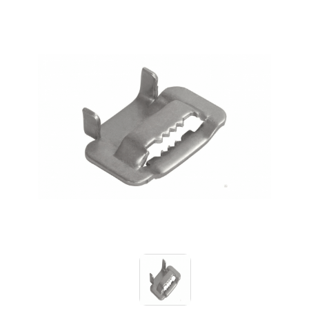
Знаки вертикальной разметки
Светодиодные дорожные знаки
Дорожные знаки с внутренней подсветкой
Заградительные светодиодные знаки
Передвижные заградительные знаки
Опоры дорожных знаков (Стойки)
Крепления для дорожных знаков (Хомуты)
Выбрать
Переносные опоры
Светодиодные знаки на солнечной
Саратов
батарее