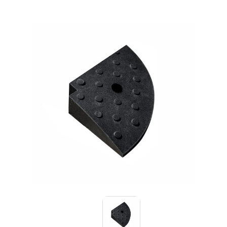
Знаки вертикальной разметки
Светодиодные дорожные знаки
Дорожные знаки с внутренней подсветкой
Заградительные светодиодные знаки
Передвижные заградительные знаки
Выбрать
Опоры дорожных знаков (Стойки)
Саратов
Крепления для дорожных знаков (Хомуты)
Переносные опоры
Светодиодные знаки на солнечной
батарее