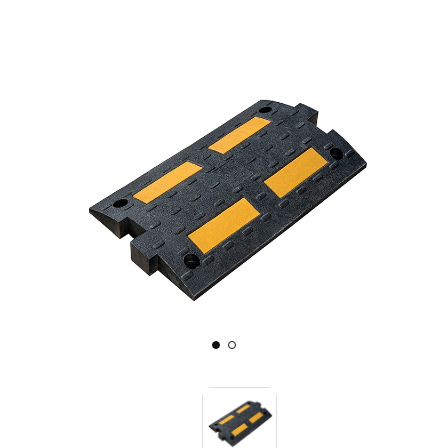
Знаки вертикальной разметки
Светодиодные дорожные знаки
Дорожные знаки с внутренней подсветкой
Заградительные светодиодные знаки
Передвижные заградительные знаки
Опоры дорожных знаков (Стойки)
Крепления для дорожных знаков (Хомуты)
Выбрать
Переносные опоры
Светодиодные знаки на солнечной
Саратов
батарее