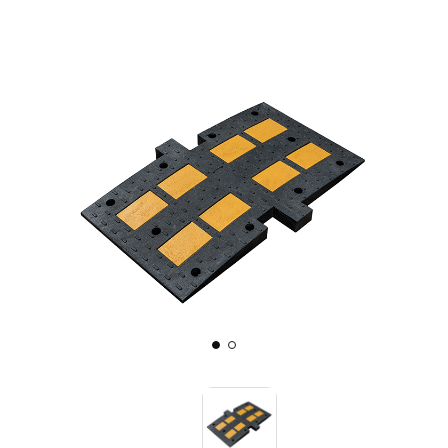
Знаки вертикальной разметки
Светодиодные дорожные знаки
Дорожные знаки с внутренней подсветкой
Заградительные светодиодные знаки
Передвижные заградительные знаки
Опоры дорожных знаков (Стойки)
Крепления для дорожных знаков (Хомуты)
Выбрать
Переносные опоры
Саратов
Светодиодные знаки на солнечной
батарее