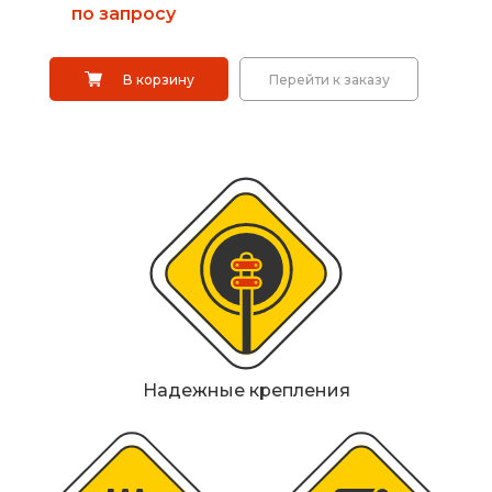
Металлические колесоотбойники
по запросу
Сферические дорожные зеркала
В корзину
Перейти к заказу
Светофоры
Светодиодные светофоры T7
Мобильные сигнальные строительные
ограждения
Материалы для дорожной разметки
Знаки безопасности
Надежные крепления
Знаки магистральных газопроводов
Дорожное оборудование