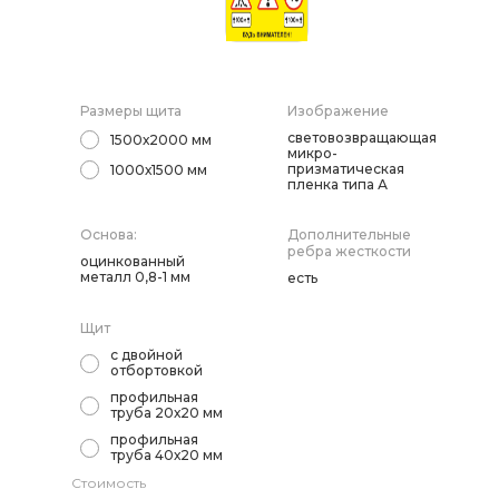
Дорожные системы световой индикации
Саратов
Водоналивные барьеры, буферы, конусы
Размеры щита
Изображение
световозвращающая
1500х2000 мм
Сигнальные столбики
микро-
призматическая
1000х1500 мм
пленка типа А
Дорожные световозвращатели (катафоты)
Основа:
Дополнительные
ребра жесткости
Дорожные разделительные пластины.
оцинкованный
Ограждение солдатик.
металл 0,8-1 мм
есть
Сигнальные гирлянды и фонари
Щит
с двойной
отбортовкой
Вехи, делиниаторы
профильная
труба 20х20 мм
Искусственная дорожная неровность (ИДН),
профильная
демпферы
труба 40х20 мм
Стоимость