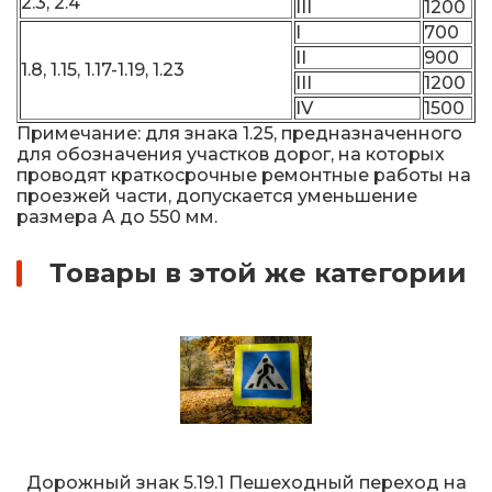
2.3, 2.4
III
1200
I
700
II
900
1.8, 1.15, 1.17-1.19, 1.23
III
1200
IV
1500
Примечание: для знака 1.25, предназначенного
для обозначения участков дорог, на которых
проводят краткосрочные ремонтные работы на
проезжей части, допускается уменьшение
размера A до 550 мм.
Товары в этой же категории
Дорожный знак 5.19.1 Пешеходный переход на