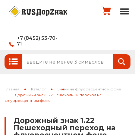
+7 (8452) 53-70-
71
Стандартные и временные дорожные
Итого:
0
руб.
знаки
Знаки на щитах
Оформить заказ
Знаки на флуоресцентном фоне
Главная
Каталог
Знаки на флуоресцентном фоне
Каркасные знаки
Дорожный знак 1.22 Пешеходный переход на
флуоресцентном фоне
Знаки индивидуального проектирования
Дорожный знак 1.22
Паспорта объектов (щиты для
Пешеходный переход на
национальных проектов)
флуоресцентном фоне