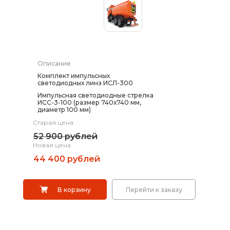
Выбрать
Дорожные системы световой индикации
Саратов
Водоналивные барьеры, буферы, конусы
Описание
Сигнальные столбики
Комплект импульсных
светодиодных линз ИСЛ-300
Дорожные световозвращатели (катафоты)
Импульсная светодиодные стрелка
ИСС-3-100 (размер 740х740 мм,
диаметр 100 мм)
Дорожные разделительные пластины.
Старая цена
Ограждение солдатик.
52 900 рублей
Новая цена
Сигнальные гирлянды и фонари
44 400 рублей
Вехи, делиниаторы
В корзину
Перейти к заказу
Искусственная дорожная неровность (ИДН),
демпферы