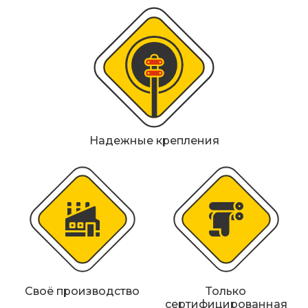
Металлические колесоотбойники
Сферические дорожные зеркала
Светофоры
Светодиодные светофоры T7
Мобильные сигнальные строительные
Надежные крепления
ограждения
Материалы для дорожной разметки
Знаки безопасности
Знаки магистральных газопроводов
Дорожное оборудование
Своё производство
Только
сертифицированная